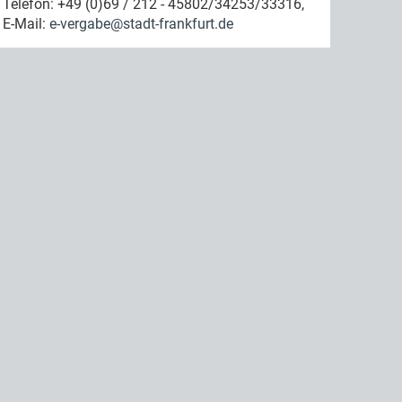
Telefon: +49 (0)69 / 212 - 45802/34253/33316,
E-Mail:
e-vergabe@stadt-frankfurt.de